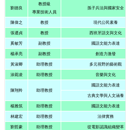
教授級
劉德良
孫子兵法與國家安全
專業技術人員
陳偉之
教授
現代公民素養
張迺貞
教授
西班牙語文與文化
奚敏芳
副教授
國語文能力表達
楊承亮
副教授
創造力激發
黃淑卿
助理教授
多元視野的藝術觀
涂菀凌
助理教授
音樂與文化
國語文能力表達
陳翔羚
助理教授
古典文學與人文涵養
楊雅筑
助理教授
國語文能力表達
林建宏
助理教授
法律實務
劉哲豪
助理教授
從電影認識組織變革