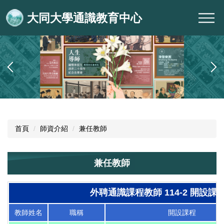
跳
大同大學通識教育中心
到
主
要
內
容
區
首頁
師資介紹
兼任教師
兼任教師
外聘通識課程教師 114-2 開設課
教師姓名
職稱
開設課程