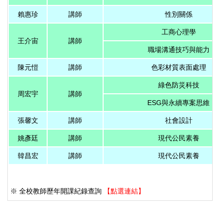
賴惠珍
講師
性別關係
工商心理學
王介宙
講師
職場溝通技巧與能力
陳元愷
講師
色彩材質表面處理
綠色防災科技
周宏宇
講師
ESG與永續專案思維
張馨文
講師
社會設計
姚彥廷
講師
現代公民素養
韓昌宏
講師
現代公民素養
※ 全校教師歷年開課紀錄查詢 
【
點選連結
】