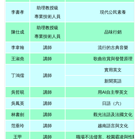
助理教授級
李書孝
現代公民素養
專業技術人員
助理教授級
陳仕成
品味行銷
專業技術人員
李韋翰
講師
流行的古典音樂
王淑堯
講師
歌曲欣賞與發聲原理
實用英文
丁鴻儒
講師
新聞英語
吳哲硯
講師
用AI自主學英文
吳鳳英
講師
日語（六）
林書劍
講師
觀光法語及法國文化
范垂玲
講師
越南語言與文化
王甲
講師
職場不法侵害、校園霸凌與性騷