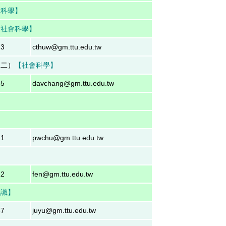
會科學】
【社會科學】
23
cthuw@gm.ttu.edu.tw
（二）
【
社會科學
】
75
davchang@gm.ttu.edu.tw
】
21
pwchu@gm.ttu.edu.tw
12
fen@gm.ttu.edu.tw
通識
】
67
juyu@gm.ttu.edu.tw