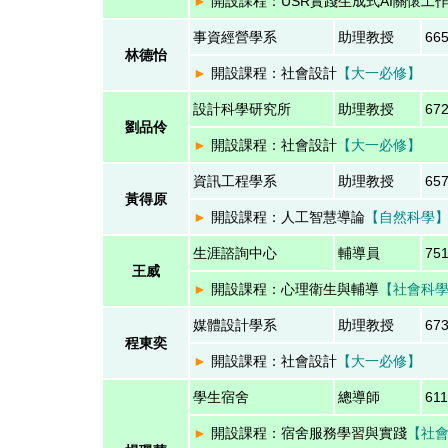
►
開設課程：USR實踐生成式AI關懷工
事資經營學系
助理教授
66
林德怡
►
開設課程：
社會設計
【大一必修】
設計科學研究所
助理教授
67
劉品伶
►
開設課程：社會設計
【大一必修】
資訊工程學系
助理教授
65
黃得原
►
開設課程：人工智慧導論
【
自然科學
生涯諮詢中心
輔導員
75
王威
►
開設課程：心理衛生與輔導
【社會科
媒體設計學系
助理教授
67
程東奕
►
開設課程：
社會設計
【大一必修】
學生宿舍
總導師
61
►
開設課程：宿舍服務學習與實踐
【社