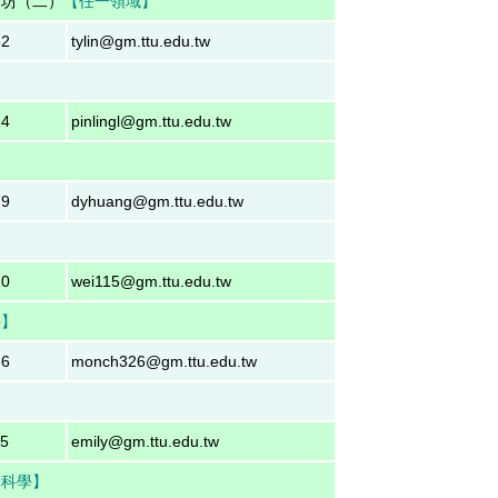
作坊（二）
【任一領域
】
52
tylin@gm.ttu.edu.tw
24
pinlingl@gm.ttu.edu.tw
79
dyhuang@gm.ttu.edu.tw
】
10
wei115@gm.ttu.edu.tw
學】
36
monch326@gm.ttu.edu.tw
15
emily@gm.ttu.edu.tw
會科學】