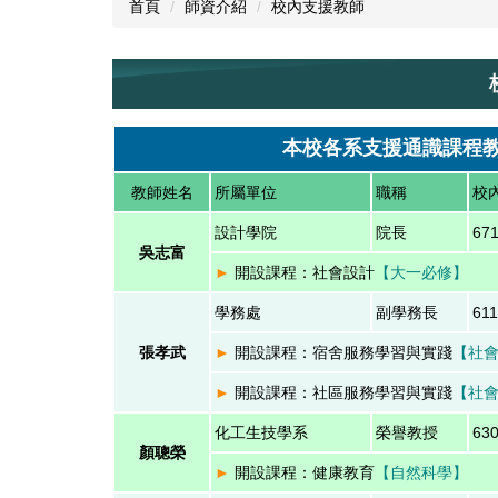
首頁
師資介紹
校內支援教師
本校各系支援通識課程教師
教師姓名
所屬單位
職稱
校
設計學院
院長
67
吳志富
►
開設課程：社會設計
【大一必修】
學務處
副學務長
61
張孝武
►
開設課程：宿舍服務學習與實踐
【社
►
開設課程：社區服務學習與實踐
【社
化工生技學系
榮譽教授
63
顏聰榮
​►
開設課程：健康教育
【自然科學】