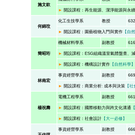
施文欽
►
開設課程：再生能源、潔淨能源與永
化工生技學系
教授
63
何錦玟
►
開設課程：園藝植物入門與實作
【自
機械材料學系
副教授
61
簡昭珩
►
開設課程：ESG組織溫室氣體盤查、
►
開設課程：機構設計實作
【
自然科學
事資經營學系
副教授
66
林南宏
►
開設課程：商業分析: 成本與決策
【
社
電機工程學系
副教授
66
楊祝壽
►
開設課程：國際移動力與跨文化溝通
►
開設課程：社會設計
【大一必修】
事資經營學系
副教授
66
王佳琪