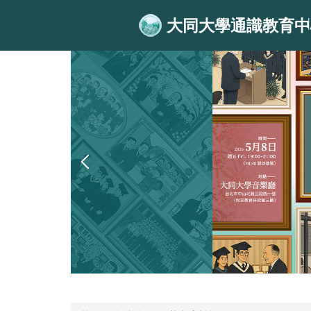
跳
大同大學通識教育中
到
主
要
內
容
區