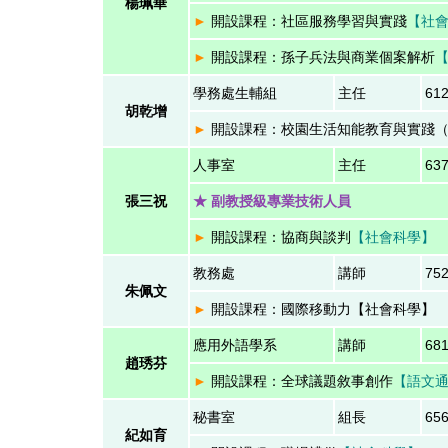
楊珮華
►
開設課程：社區服務學習與實踐
【社
►
開設課程：孫子兵法與商業個案解析
學務處生輔組
主任
61
胡乾增
►
開設課程：校園生活知能教育與實踐
人事室
主任
63
張三祝
★ 副教授級專業技術人員
►
開設課程：協商與談判
【社會科學
教務處
講師
75
朱佩文
►
開設課程：國際移動力【社會科學】
應用外語學系
講師
68
趙琇芬
►
開設課程：全球議題敘事創作
【
語文
秘書室
組長
65
紀如育