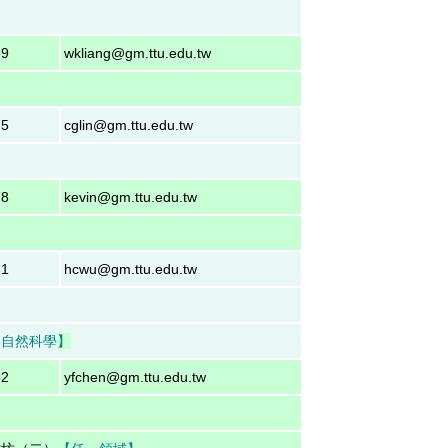
69
wkliang@gm.ttu.edu.tw
】
75
cglin@gm.ttu.edu.tw
78
kevin@gm.ttu.edu.tw
31
hcwu@gm.ttu.edu.tw
【自然科學
】
32
yfchen@gm.ttu.edu.tw