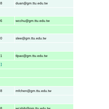
18
duan@gm.ttu.edu.tw
】
56
wcchu@gm.ttu.edu.tw
20
slee@gm.ttu.edu.tw
】
61
tlpao@gm.ttu.edu.tw
學】
】
】
78
mfchen@gm.ttu.edu.tw
08
wcshih@gm.ttu.edu.tw