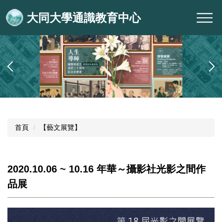
跳
大同大學通識教育中心
到
主
要
內
容
區
首頁
【藝文展覽】
2020.10.06 ~ 10.16 年華～攝影社光影之間作
品展