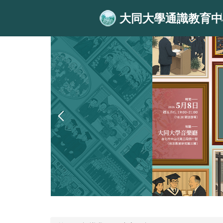
跳
大同大學通識教育中
到
主
要
內
容
區