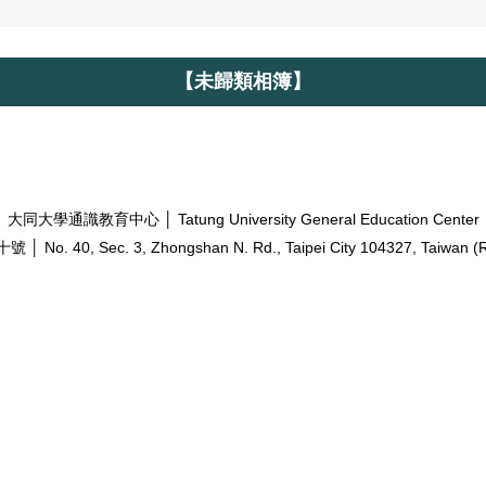
【未歸類相簿】
大同大學通識教育中心 │ Tatung University General Education Center
十號 │
No. 40, Sec. 3, Zhongshan N. Rd.,
Taipei City 104327, Taiwan (