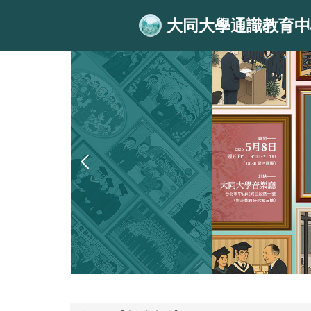
跳
大同大學通識教育中
到
主
要
內
容
區