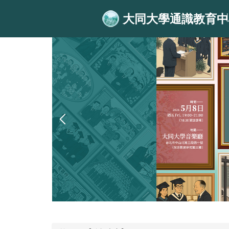
跳
大同大學通識教育中
到
主
要
內
容
區